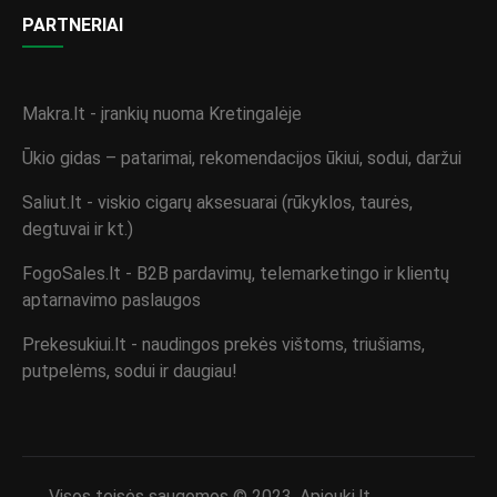
PARTNERIAI
Makra.lt - įrankių nuoma Kretingalėje
Ūkio gidas – patarimai, rekomendacijos ūkiui, sodui, daržui
Saliut.lt - viskio cigarų aksesuarai (rūkyklos, taurės,
degtuvai ir kt.)
FogoSales.lt - B2B pardavimų, telemarketingo ir klientų
aptarnavimo paslaugos
Prekesukiui.lt - naudingos prekės vištoms, triušiams,
putpelėms, sodui ir daugiau!
Visos teisės saugomos © 2023. Apieuki.lt