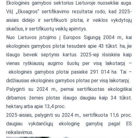
Ekologinės gamybos sektorius Lietuvoje nuosekliai auga.
VšĮ „Ekoagros“ sertifikavimo rezultatai rodo, kad 2025-
aisiais didėjo ir sertifikuoti plotai, ir veiklos vykdytojų
skaičius, ir sertifikuotų veiklų apimtys.
Nuo Lietuvos įstojimo į Europos Sąjungą 2004 m., kai
ekologinės gamybos plotai tesudarė apie 43 tūkst. ha, jie
išaugo beveik septynis kartus. 2025-ieji išsiskiria kaip
vienas ryškiausių augimo šuolių per visą laikotarpį –
ekologinės gamybos plotai pasiekė 291 014 ha. Tai –
didžiausias ekologinės gamybos plotas per visą laikotarpį.
Palyginti su 2024 m., pernai sertifikuotas ekologiškai
dirbamos žemės plotas išaugo daugiau kaip 34 tūkst.
hektarų arba apie 13,4 proc.
2025-aisiais, palyginti su 2024 m., sertifikuota 11,6 proc.
daugiau vykdančiųjų ekologinę gamybą pagal ES
reikalavimus.