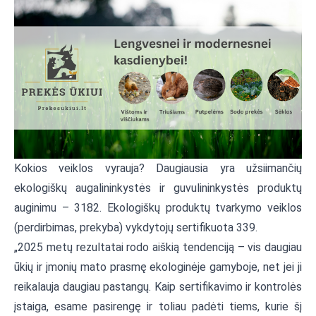
Kokios veiklos vyrauja? Daugiausia yra užsiimančių
ekologiškų augalininkystės ir guvulininkystės produktų
auginimu – 3182. Ekologiškų produktų tvarkymo veiklos
(perdirbimas, prekyba) vykdytojų sertifikuota 339.
„2025 metų rezultatai rodo aiškią tendenciją – vis daugiau
ūkių ir įmonių mato prasmę ekologinėje gamyboje, net jei ji
reikalauja daugiau pastangų. Kaip sertifikavimo ir kontrolės
įstaiga, esame pasirengę ir toliau padėti tiems, kurie šį