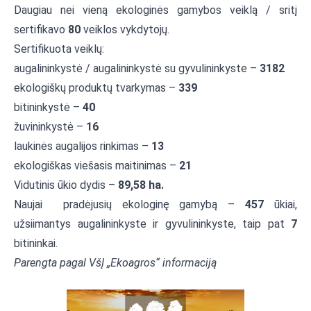
Daugiau nei vieną ekologinės gamybos veiklą / sritį
sertifikavo
80
veiklos vykdytojų.
Sertifikuota veiklų:
augalininkystė / augalininkystė su gyvulininkyste –
3182
ekologiškų produktų tvarkymas –
339
bitininkystė –
40
žuvininkystė –
16
laukinės augalijos rinkimas –
13
ekologiškas viešasis maitinimas –
21
Vidutinis ūkio dydis –
89,58 ha.
Naujai pradėjusių ekologinę gamybą –
457
ūkiai,
užsiimantys augalininkyste ir gyvulininkyste, taip pat
7
bitininkai.
Parengta pagal VšĮ „Ekoagros“ informaciją