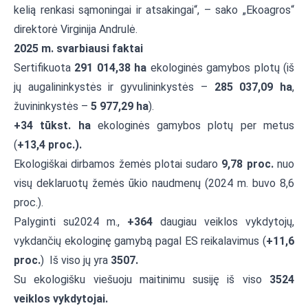
kelią renkasi sąmoningai ir atsakingai“, – sako „Ekoagros“
direktorė Virginija Andrulė.
2025 m. svarbiausi faktai
Sertifikuota
291 014,38 ha
ekologinės gamybos plotų (iš
jų augalininkystės ir gyvulininkystės –
285 037,09 ha
,
žuvininkystės –
5 977,29 ha
).
+34 tūkst. ha
ekologinės gamybos plotų per metus
(
+13,4 proc.).
Ekologiškai dirbamos žemės plotai sudaro
9,78 proc.
nuo
visų deklaruotų žemės ūkio naudmenų (2024 m. buvo 8,6
proc.).
Palyginti su2024 m.,
+364
daugiau veiklos vykdytojų,
vykdančių ekologinę gamybą pagal ES reikalavimus (
+11,6
proc.
) Iš viso jų yra
3507.
Su ekologišku viešuoju maitinimu susiję iš viso
3524
veiklos vykdytojai.