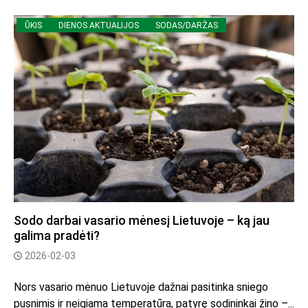
ŪKIS
DIENOS AKTUALIJOS
SODAS/DARŽAS
Sodo darbai vasario mėnesį Lietuvoje – ką jau
galima pradėti?
2026-02-03
Nors vasario mėnuo Lietuvoje dažnai pasitinka sniego
pusnimis ir neigiama temperatūra, patyrę sodininkai žino –...