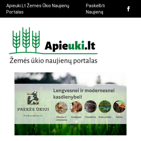
Apieuki.Lt Žemės Ūkio Naujienų
Paskelbti
Portalas
Naujieną