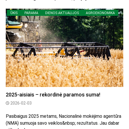
ŪKIS
PARAMA
DIENOS AKTUALIJOS
AGROEKONOMIKA
2025-aisiais – rekordinė paramos suma!
2026-02-03
Pasibaigus 2025 metams, Nacionalinė mokėjimo agentūra
(NMA) sumuoja savo veiklos&nbsp; rezultatus. Jau dabar