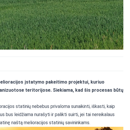
lioracijos įstatymo pakeitimo projektui, kuriuo
anizuotose teritorijose. Siekiama, kad šis procesas būtų
racijos statinių nebebus privaloma sunaikinti, iškasti, kaip
us leidžiama nurašyti ir palikti suirti, jei tai nereikalaus
atinę naštą melioracijos statinių savininkams.