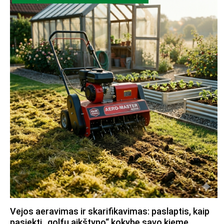
Vejos aeravimas ir skarifikavimas: paslaptis, kaip
pasiekti „golfų aikštyno“ kokybę savo kieme