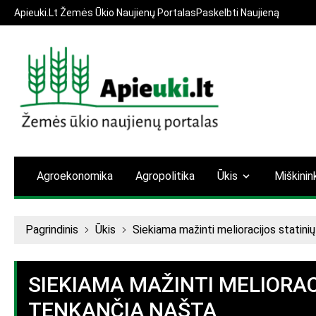
Apieuki.Lt Žemės Ūkio Naujienų Portalas
Paskelbti Naujieną
Agroekonomika
Agropolitika
Ūkis
Miškinin
Pagrindinis
Ūkis
Siekiama mažinti melioracijos statini
SIEKIAMA MAŽINTI MELIORA
TENKANČIĄ NAŠTĄ