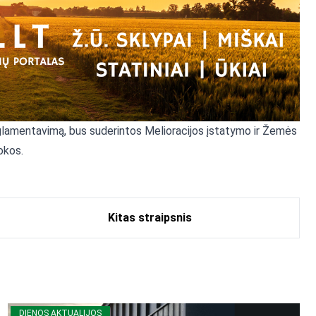
reglamentavimą, bus suderintos Melioracijos įstatymo ir Žemės
okos.
Kitas straipsnis
DIENOS AKTUALIJOS