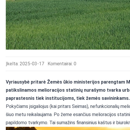
Įkelta: 2025-03-17
Komentairai:
0
Vyriausybė pritarė Žemės ūkio ministerijos parengtam Me
patikslinamos melioracijos statinių nurašymo tvarka urb
paprastesnis tiek institucijoms, tiek žemės savininkams.
Pokyčiams įsigaliojus (kai pritars Seimas), nefunkcionalių melio
šiuo metu reikalaujama. Po žeme esančius melioracijos statinius b
papildomo tvarkymo. Tai sumažins finansinius kaštus ir biurokr