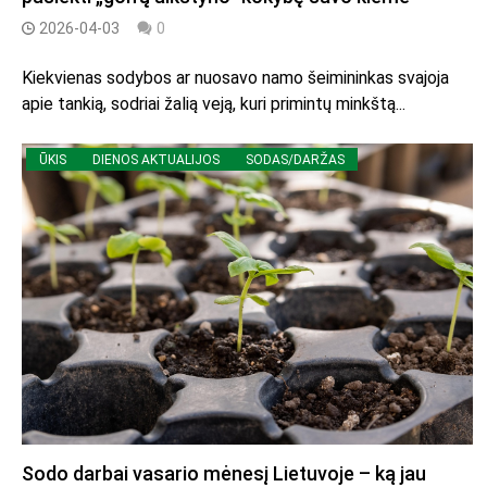
2026-04-03
0
Kiekvienas sodybos ar nuosavo namo šeimininkas svajoja
apie tankią, sodriai žalią veją, kuri primintų minkštą...
ŪKIS
DIENOS AKTUALIJOS
SODAS/DARŽAS
Sodo darbai vasario mėnesį Lietuvoje – ką jau