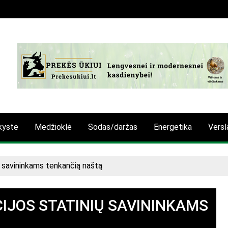
kystė
Medžioklė
Sodas/daržas
Energetika
Versl
ų savininkams tenkančią naštą
CIJOS STATINIŲ SAVININKAMS