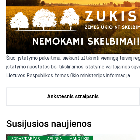
Šiuo įstatymo pakeitimu, siekiant užtikrinti vieningą teisinį 
įstatymo nuostatos bei tikslinamos įstatyme vartojamos sąv
Lietuvos Respublikos žemės ūkio ministerijos informacija
Ankstesnis straipsnis
Susijusios naujienos
SODAS/DARŽAS
APLINKA
MANO ŪKIS