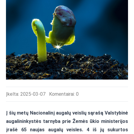
Įkelta: 2025-03-07
Komentairai:
0
Į šių metų Nacionalinį augalų veislių sąrašą Valstybinė
augalininkystės tarnyba prie Žemės ūkio ministerijos
įrašė 65 naujas augalų veisles. 4 iš jų sukurtos