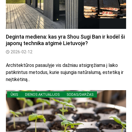
Deginta mediena: kas yra Shou Sugi Ban ir kodėl ši
japonų technika atgimė Lietuvoje?
2026-02-12
Architektūros pasaulyje vis dažniau atsigręžiama į laiko
patikrintus metodus, kurie sujungia natūralumą, estetiką ir
neįtikėtiną...
ŪKIS
DIENOS AKTUALIJOS
SODAS/DARŽAS