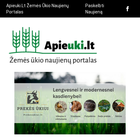
Apieuki.Lt Žemės Ūkio Naujienų
Paskelbti
Portalas
Naujieną