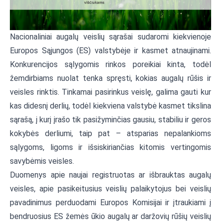
Nacionaliniai augalų veislių sąrašai sudaromi kiekvienoje
Europos Sąjungos (ES) valstybėje ir kasmet atnaujinami.
Konkurencijos sąlygomis rinkos poreikiai kinta, todėl
žemdirbiams nuolat tenka spręsti, kokias augalų rūšis ir
veisles rinktis. Tinkamai pasirinkus veislę, galima gauti kur
kas didesnį derlių, todėl kiekviena valstybė kasmet tikslina
sąrašą, į kurį įrašo tik pasižyminčias gausiu, stabiliu ir geros
kokybės derliumi, taip pat – atsparias nepalankioms
sąlygoms, ligoms ir išsiskiriančias kitomis vertingomis
savybėmis veisles.
Duomenys apie naujai registruotas ar išbrauktas augalų
veisles, apie pasikeitusius veislių palaikytojus bei veislių
pavadinimus perduodami Europos Komisijai ir įtraukiami į
bendruosius ES žemės ūkio augalų ar daržovių rūšių veislių