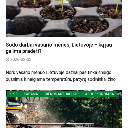
Sodo darbai vasario mėnesį Lietuvoje – ką jau
galima pradėti?
2026-02-03
Nors vasario mėnuo Lietuvoje dažnai pasitinka sniego
pusnimis ir neigiama temperatūra, patyrę sodininkai žino –...
ŪKIS
PARAMA
DIENOS AKTUALIJOS
AGROEKONOMIKA