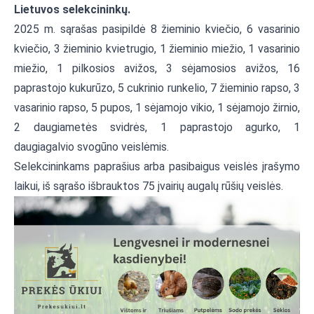
Lietuvos selekcininkų.
2025 m. sąrašas pasipildė 8 žieminio kviečio, 6 vasarinio
kviečio, 3 žieminio kvietrugio, 1 žieminio miežio, 1 vasarinio
miežio, 1 pilkosios avižos, 3 sėjamosios avižos, 16
paprastojo kukurūzo, 5 cukrinio runkelio, 7 žieminio rapso, 3
vasarinio rapso, 5 pupos, 1 sėjamojo vikio, 1 sėjamojo žirnio,
2 daugiametės svidrės, 1 paprastojo agurko, 1
daugiagalvio svogūno veislėmis.
Selekcininkams paprašius arba pasibaigus veislės įrašymo
laikui, iš sąrašo išbrauktos 75 įvairių augalų rūšių veislės.