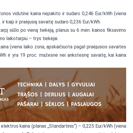
onos vidutinė kaina nepakito ir sudaro 0,246 Eur/kWh (viena
. ir kaip ir praėjusią savaitę sudaro 0,236 Eur/kWh.
arpį siūlo po vieną tiekėją, planus su 6 mėn. kainos fiksavimo
mo laikotarpiu – trys tiekėjai.
aina (viena laiko zona, apskaičiuota pagal praėjusios savaitės
kWh ir yra 19 proc. mažesnė nei ankstesnę savaitę, kai kaina
elektros kaina (planas „Standartinis“) – 0,225 Eur/kWh (viena