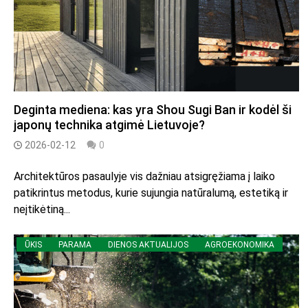
Deginta mediena: kas yra Shou Sugi Ban ir kodėl ši
japonų technika atgimė Lietuvoje?
2026-02-12
0
Architektūros pasaulyje vis dažniau atsigręžiama į laiko
patikrintus metodus, kurie sujungia natūralumą, estetiką ir
neįtikėtiną...
ŪKIS
PARAMA
DIENOS AKTUALIJOS
AGROEKONOMIKA