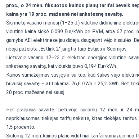
proc., o 24 mėn. fiksuotos kainos planų tarifai beveik ne
kaina yra 19 proc. mažesnė nei ankstesnę savaitę.
Šių metų vasario mėnesį (1–25 d.) vidutinė didmeninė elektr
vidutinė kaina siekė 0,089 Eur/kWh be PVM, arba 67 proc. ma
gamyba AEI elektrinėse jau didėja, daugėjant vėjo ir saulės. 
riboja pažeista „Estlink 2“ jungtis tarp Estijos ir Suomijos.
Lietuvoje vasario 17–23 d. elektros energijos vidutinė sava
ankstesnę savaitę, kai vidurkis buvo 0,194 Eur/kWh.
Kainos sumažėjimas susijęs ir su tuo, kad šalies vėjo elektri
buvusią savaitę – atitinkamai 76,6 GWh ir 25,2 GWh. Bet toki
20 proc. mažesnė nei sausį.
Per praėjusią savaitę Lietuvoje siūlomų 12 mėn. ir 24 mėn
nepriklausomas tiekėjas tarifų nekeitė, kitas tiekėjas tarifus
1,5 procento.
Siūlomų 12 mėn. kainos planų vidutiniai tarifai sumažėjo nuo 0