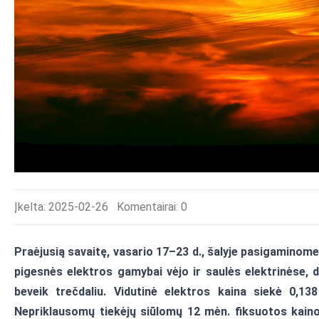
Įkelta: 2025-02-26
Komentairai:
0
Praėjusią savaitę, vasario 17–23 d., šalyje pasigaminome
pigesnės elektros gamybai vėjo ir saulės elektrinėse,
beveik trečdaliu. Vidutinė elektros kaina siekė 0,1
Nepriklausomų tiekėjų siūlomų 12 mėn. fiksuotos kainos