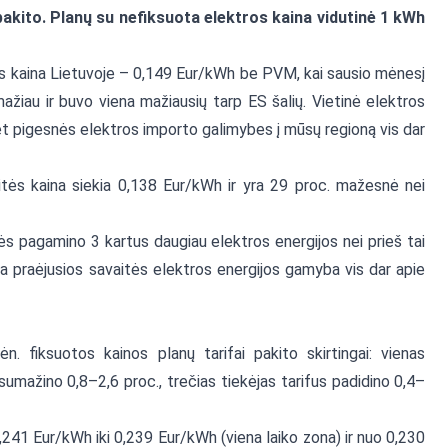
pakito. Planų su nefiksuota elektros kaina vidutinė 1 kWh
os kaina Lietuvoje – 0,149 Eur/kWh be PVM, kai sausio mėnesį
žiau ir buvo viena mažiausių tarp ES šalių. Vietinė elektros
Bet pigesnės elektros importo galimybes į mūsų regioną vis dar
itės kaina siekia 0,138 Eur/kWh ir yra 29 proc. mažesnė nei
nės pagamino 3 kartus daugiau elektros energijos nei prieš tai
a praėjusios savaitės elektros energijos gamyba vis dar apie
. fiksuotos kainos planų tarifai pakito skirtingai: vienas
 sumažino 0,8–2,6 proc., trečias tiekėjas tarifus padidino 0,4–
,241 Eur/kWh iki 0,239 Eur/kWh (viena laiko zona) ir nuo 0,230