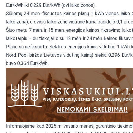
Eur/kWh iki 0,229 Eur/kWh (dvi laiko zonos).
Siūlomų 24 mėn. fiksuotos kainos planų 1 kWh vienos laiko z
laiko zona), o dviejų laiko zonų vidutinė kaina padidėjo 0,1 proc
Šiuo metu 7 mėn. ir 15 mėn. energijos kainos fiksavimo laikot
laikotarpiu – du tiekėjai, o su 12 mėn. ir 24 mėn. kainos fiksavi
Planų su nefiksuota elektros energijos kaina vidutinė 1 kWh k
Nord Pool biržos Lietuvos vidutinę kainą) siekia 0,296 Eur/
buvo 0,364 Eur/kWh.
Informuojame, kad 2025 m. vasario mėnesį garantinio tiekimo 