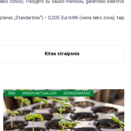
aiko zonos). Palyginti su sausio mėnesiu, garantinio elektros
lanas „Standartinis“) – 0,205 Eur/kWh (viena laiko zona), taip
Kitas straipsnis
ŪKIS
DIENOS AKTUALIJOS
SODAS/DARŽAS