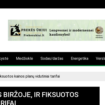
kystė
Medžioklė
Sodas/daržas
Energetika
Versl
iksuotos kainos planų vidutiniai tarifai
 BIRŽOJE, IR FIKSUOTOS
RIFAI