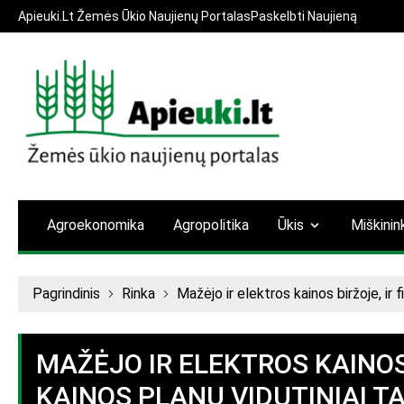
Apieuki.Lt Žemės Ūkio Naujienų Portalas
Paskelbti Naujieną
Agroekonomika
Agropolitika
Ūkis
Miškinin
Pagrindinis
Rinka
Mažėjo ir elektros kainos biržoje, ir f
MAŽĖJO IR ELEKTROS KAINOS
KAINOS PLANŲ VIDUTINIAI TA