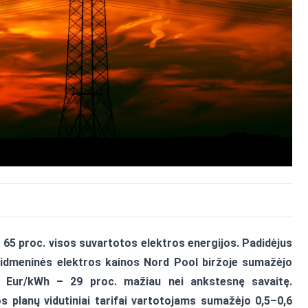
 65 proc. visos suvartotos elektros energijos. Padidėjus
 didmeninės elektros kainos Nord Pool biržoje sumažėjo
38 Eur/kWh – 29 proc. mažiau nei ankstesnę savaitę.
 planų vidutiniai tarifai vartotojams sumažėjo 0,5–0,6