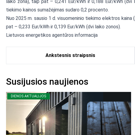
laiko zona), taip pat – 0,241 Eur/kWh ir 0,188 Eur/kWh (dvi l
tiekimo kainos sumažėjimas sudaro 0,2 procento.
Nuo 2025 m. sausio 1 d. visuomeninio tiekimo elektros kaina (p
pat – 0,233 Eur/kWh ir 0,139 Eur/kWh (dvi laiko zonos).
Lietuvos energetikos agentūros informacija
Ankstesnis straipsnis
Susijusios naujienos
DIENOS AKTUALIJOS