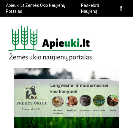
Apieuki.Lt Žemės Ūkio Naujienų
Paskelbti
Portalas
Naujieną