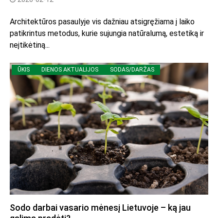
Architektūros pasaulyje vis dažniau atsigręžiama į laiko
patikrintus metodus, kurie sujungia natūralumą, estetiką ir
neįtikėtiną...
ŪKIS
DIENOS AKTUALIJOS
SODAS/DARŽAS
Sodo darbai vasario mėnesį Lietuvoje – ką jau