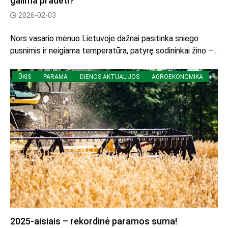
galima pradėti?
2026-02-03
Nors vasario mėnuo Lietuvoje dažnai pasitinka sniego
pusnimis ir neigiama temperatūra, patyrę sodininkai žino –...
ŪKIS
PARAMA
DIENOS AKTUALIJOS
AGROEKONOMIKA
2025-aisiais – rekordinė paramos suma!