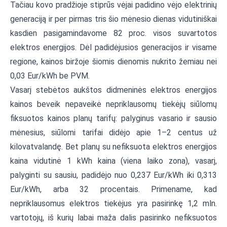
Tačiau kovo pradžioje stiprūs vėjai padidino vėjo elektrinių
generaciją ir per pirmas tris šio mėnesio dienas vidutiniškai
kasdien pasigamindavome 82 proc. visos suvartotos
elektros energijos. Dėl padidėjusios generacijos ir visame
regione, kainos biržoje šiomis dienomis nukrito žemiau nei
0,03 Eur/kWh be PVM.
Vasarį stebėtos aukštos didmeninės elektros energijos
kainos beveik nepaveikė nepriklausomų tiekėjų siūlomų
fiksuotos kainos planų tarifų: palyginus vasario ir sausio
mėnesius, siūlomi tarifai didėjo apie 1–2 centus už
kilovatvalandę. Bet planų su nefiksuota elektros energijos
kaina vidutinė 1 kWh kaina (viena laiko zona), vasarį,
palyginti su sausiu, padidėjo nuo 0,237 Eur/kWh iki 0,313
Eur/kWh, arba 32 procentais. Primename, kad
nepriklausomus elektros tiekėjus yra pasirinkę 1,2 mln.
vartotojų, iš kurių labai maža dalis pasirinko nefiksuotos