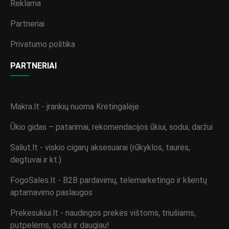
Reklama
Partneriai
Privatumo politika
PARTNERIAI
Makra.lt - įrankių nuoma Kretingalėje
Ūkio gidas – patarimai, rekomendacijos ūkiui, sodui, daržui
Saliut.lt - viskio cigarų aksesuarai (rūkyklos, taurės,
degtuvai ir kt.)
FogoSales.lt - B2B pardavimų, telemarketingo ir klientų
aptarnavimo paslaugos
Prekesukiui.lt - naudingos prekės vištoms, triušiams,
putpelėms, sodui ir daugiau!