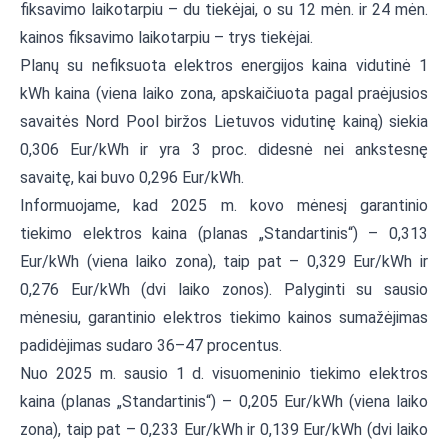
fiksavimo laikotarpiu – du tiekėjai, o su 12 mėn. ir 24 mėn.
kainos fiksavimo laikotarpiu – trys tiekėjai.
Planų su nefiksuota elektros energijos kaina vidutinė 1
kWh kaina (viena laiko zona, apskaičiuota pagal praėjusios
savaitės Nord Pool biržos Lietuvos vidutinę kainą) siekia
0,306 Eur/kWh ir yra 3 proc. didesnė nei ankstesnę
savaitę, kai buvo 0,296 Eur/kWh.
Informuojame, kad 2025 m. kovo mėnesį garantinio
tiekimo elektros kaina (planas „Standartinis“) – 0,313
Eur/kWh (viena laiko zona), taip pat – 0,329 Eur/kWh ir
0,276 Eur/kWh (dvi laiko zonos). Palyginti su sausio
mėnesiu, garantinio elektros tiekimo kainos sumažėjimas
padidėjimas sudaro 36–47 procentus.
Nuo 2025 m. sausio 1 d. visuomeninio tiekimo elektros
kaina (planas „Standartinis“) – 0,205 Eur/kWh (viena laiko
zona), taip pat – 0,233 Eur/kWh ir 0,139 Eur/kWh (dvi laiko