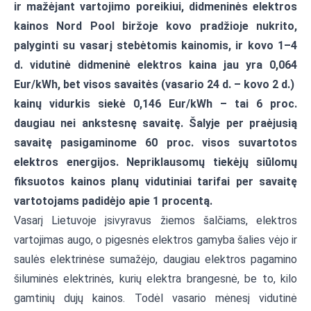
ir mažėjant vartojimo poreikiui, didmeninės elektros
kainos Nord Pool biržoje kovo pradžioje nukrito,
palyginti su vasarį stebėtomis kainomis, ir kovo 1–4
d. vidutinė didmeninė elektros kaina jau yra 0,064
Eur/kWh, bet visos savaitės (vasario 24 d. – kovo 2 d.)
kainų vidurkis siekė 0,146 Eur/kWh – tai 6 proc.
daugiau nei ankstesnę savaitę. Šalyje per praėjusią
savaitę pasigaminome 60 proc. visos suvartotos
elektros energijos. Nepriklausomų tiekėjų siūlomų
fiksuotos kainos planų vidutiniai tarifai per savaitę
vartotojams padidėjo apie 1 procentą.
Vasarį Lietuvoje įsivyravus žiemos šalčiams, elektros
vartojimas augo, o pigesnės elektros gamyba šalies vėjo ir
saulės elektrinėse sumažėjo, daugiau elektros pagamino
šiluminės elektrinės, kurių elektra brangesnė, be to, kilo
gamtinių dujų kainos. Todėl vasario mėnesį vidutinė