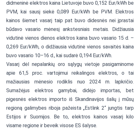
didmeninė elektros kaina Lietuvoje buvo 0,152 Eur/kWh be
PVM, kai sausį siekė 0,089 Eur/kWh be PVM. Elektros
kainos šiemet vasarį taip pat buvo didesnės nei įprastai
būdavo vasario mėnesį ankstesniais metais. Didžiausia
vidutinė vienos dienos elektros kaina buvo vasario 15 d. –
0,269 Eur/kWh, o didžiausia vidutinė vienos savaitės kaina
buvo vasario 10–16 d., kai sudarė 0,194 Eur/kWh.
Vasarį dėl nepalankių oro sąlygų vietoje pasigaminome
apie 61,5 proc. vartojimui reikalingos elektros, o tai
mažiausias mėnesio rodiklis nuo 2024 m. lapkričio.
Sumažėjus elektros gamybai, didėjo importas, bet
pigesnės elektros importo iš Skandinavijos šalių į mūsų
regioną galimybes riboja pažeista „Estlink 2“ jungtis tarp
Estijos ir Suomijos. Be to, elektros kainos vasarį kilo
visame regione ir beveik visose ES šalyse.