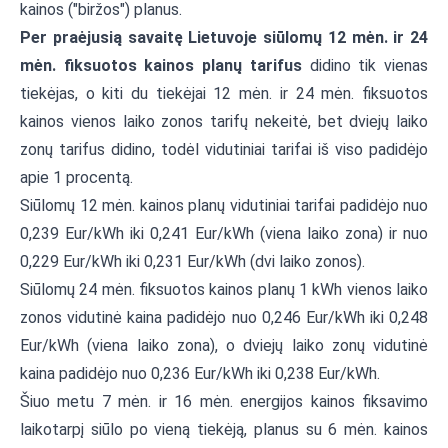
kainos ("biržos") planus.
Per praėjusią savaitę Lietuvoje siūlomų 12 mėn. ir 24
mėn. fiksuotos kainos planų tarifus
didino tik vienas
tiekėjas, o kiti du tiekėjai 12 mėn. ir 24 mėn. fiksuotos
kainos vienos laiko zonos tarifų nekeitė, bet dviejų laiko
zonų tarifus didino, todėl vidutiniai tarifai iš viso padidėjo
apie 1 procentą.
Siūlomų 12 mėn. kainos planų vidutiniai tarifai padidėjo nuo
0,239 Eur/kWh iki 0,241 Eur/kWh (viena laiko zona) ir nuo
0,229 Eur/kWh iki 0,231 Eur/kWh (dvi laiko zonos).
Siūlomų 24 mėn. fiksuotos kainos planų 1 kWh vienos laiko
zonos vidutinė kaina padidėjo nuo 0,246 Eur/kWh iki 0,248
Eur/kWh (viena laiko zona), o dviejų laiko zonų vidutinė
kaina padidėjo nuo 0,236 Eur/kWh iki 0,238 Eur/kWh.
Šiuo metu 7 mėn. ir 16 mėn. energijos kainos fiksavimo
laikotarpį siūlo po vieną tiekėją, planus su 6 mėn. kainos