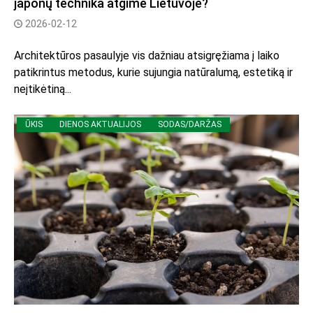
japonų technika atgimė Lietuvoje?
2026-02-12
Architektūros pasaulyje vis dažniau atsigręžiama į laiko
patikrintus metodus, kurie sujungia natūralumą, estetiką ir
neįtikėtiną...
ŪKIS
DIENOS AKTUALIJOS
SODAS/DARŽAS