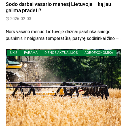
Sodo darbai vasario mėnesį Lietuvoje – ką jau
galima pradėti?
2026-02-03
Nors vasario mėnuo Lietuvoje dažnai pasitinka sniego
pusnimis ir neigiama temperatūra, patyrę sodininkai žino –...
ŪKIS
PARAMA
DIENOS AKTUALIJOS
AGROEKONOMIKA