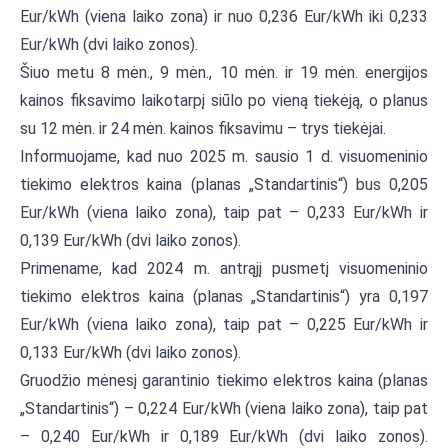
Eur/kWh (viena laiko zona) ir nuo 0,236 Eur/kWh iki 0,233
Eur/kWh (dvi laiko zonos).
Šiuo metu 8 mėn., 9 mėn., 10 mėn. ir 19 mėn. energijos
kainos fiksavimo laikotarpį siūlo po vieną tiekėją, o planus
su 12 mėn. ir 24 mėn. kainos fiksavimu – trys tiekėjai.
Informuojame, kad nuo 2025 m. sausio 1 d. visuomeninio
tiekimo elektros kaina (planas „Standartinis“) bus 0,205
Eur/kWh (viena laiko zona), taip pat – 0,233 Eur/kWh ir
0,139 Eur/kWh (dvi laiko zonos).
Primename, kad 2024 m. antrąjį pusmetį visuomeninio
tiekimo elektros kaina (planas „Standartinis“) yra 0,197
Eur/kWh (viena laiko zona), taip pat – 0,225 Eur/kWh ir
0,133 Eur/kWh (dvi laiko zonos).
Gruodžio mėnesį garantinio tiekimo elektros kaina (planas
„Standartinis“) – 0,224 Eur/kWh (viena laiko zona), taip pat
– 0,240 Eur/kWh ir 0,189 Eur/kWh (dvi laiko zonos).