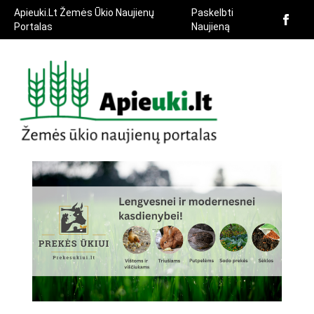
Apieuki.Lt Žemės Ūkio Naujienų
Paskelbti
Portalas
Naujieną