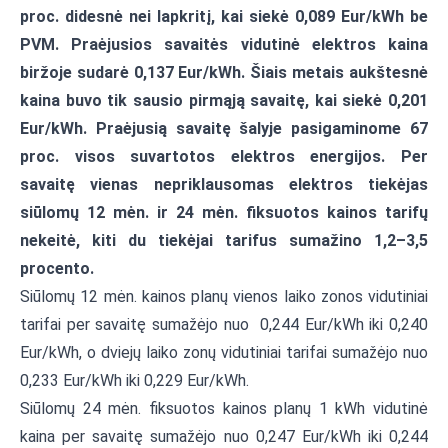
proc. didesnė nei lapkritį, kai siekė 0,089 Eur/kWh be
PVM. Praėjusios savaitės vidutinė elektros kaina
biržoje sudarė 0,137 Eur/kWh. Šiais metais aukštesnė
kaina buvo tik sausio pirmąją savaitę, kai siekė 0,201
Eur/kWh. Praėjusią savaitę šalyje pasigaminome 67
proc. visos suvartotos elektros energijos. Per
savaitę vienas nepriklausomas elektros tiekėjas
siūlomų 12 mėn. ir 24 mėn. fiksuotos kainos tarifų
nekeitė, kiti du tiekėjai tarifus sumažino 1,2–3,5
procento.
Siūlomų 12 mėn. kainos planų vienos laiko zonos vidutiniai
tarifai per savaitę sumažėjo nuo 0,244 Eur/kWh iki 0,240
Eur/kWh, o dviejų laiko zonų vidutiniai tarifai sumažėjo nuo
0,233 Eur/kWh iki 0,229 Eur/kWh.
Siūlomų 24 mėn. fiksuotos kainos planų 1 kWh vidutinė
kaina per savaitę sumažėjo nuo 0,247 Eur/kWh iki 0,244