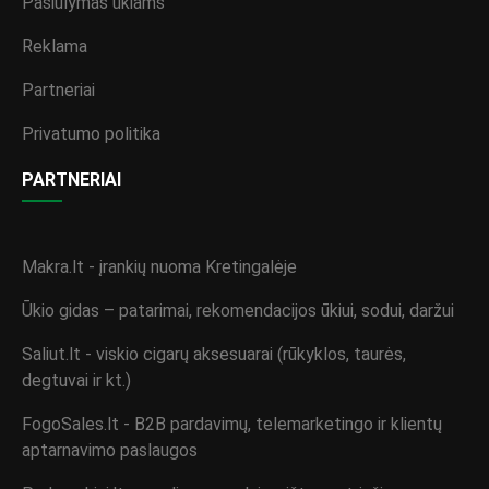
Pasiūlymas ūkiams
Reklama
Partneriai
Privatumo politika
PARTNERIAI
Makra.lt - įrankių nuoma Kretingalėje
Ūkio gidas – patarimai, rekomendacijos ūkiui, sodui, daržui
Saliut.lt - viskio cigarų aksesuarai (rūkyklos, taurės,
degtuvai ir kt.)
FogoSales.lt - B2B pardavimų, telemarketingo ir klientų
aptarnavimo paslaugos