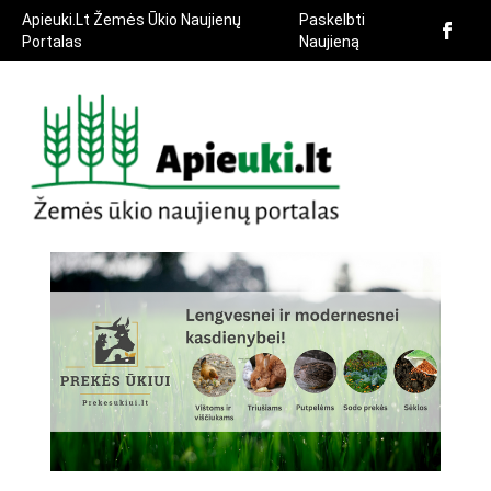
Apieuki.Lt Žemės Ūkio Naujienų
Paskelbti
Portalas
Naujieną