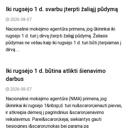
Iki rugsėjo 1 d. svarbu įterpti žaliąjį pūdymą
2026-08-07
Nacionalinė mokėjimo agentūra primena, jog ūkininkai iki
rugsėjo 1 d. turi į dirvą įterpti žaliąjį pūdymą. Žaliasis
pūdymas ne vėliau kaip iki rugsėjo 1 d. turi būti įterpiamas į
dirvą …
Iki rugsėjo 1 d. būtina atlikti šienavimo
darbus
2026-08-07
Nacionalinė mokėjimo agentūra (NMA) primena, jog
ūkininkai iki rugsėjo 1&nbsp;d. turi nu&scaron;ienauti pievas,
ir atkreipia dėmesį į pagrindinius &scaron;ienavimo
reikalavimus. Parei&scaron;kėjai, siekiantys gauti
tiesiogines i&scaron;mokas bei paramą pa