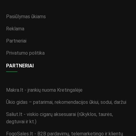
Pasiūlymas ūkiams
Reklama
Partneriai
Privatumo politika
PARTNERIAI
Makra.lt - įrankių nuoma Kretingalėje
Ūkio gidas – patarimai, rekomendacijos ūkiui, sodui, daržui
Saliut.lt - viskio cigarų aksesuarai (rūkyklos, taurės,
degtuvai ir kt.)
FogoSales.lt - B2B pardavimų, telemarketingo ir klientų