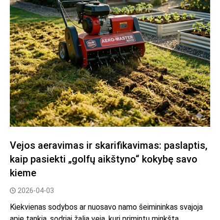
Vejos aeravimas ir skarifikavimas: paslaptis,
kaip pasiekti „golfų aikštyno“ kokybę savo
kieme
2026-04-03
Kiekvienas sodybos ar nuosavo namo šeimininkas svajoja
apie tankią, sodriai žalią veją, kuri primintų minkštą...