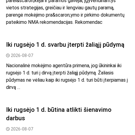
parei&scaron;kėjai ir paramos gavėjai, įgyvendinantys
vietos strategijas, greičiau ir lengviau gautų paramą,
parengė mokėjimo pra&scaron;ymo ir pirkimo dokumentų
pateikimo NMA rekomendacijas. Rekomendac
Iki rugsėjo 1 d. svarbu įterpti žaliąjį pūdymą
2026-08-07
Nacionalinė mokėjimo agentūra primena, jog ūkininkai iki
rugsėjo 1 d. turi į dirvą įterpti žaliąjį pūdymą. Žaliasis
pūdymas ne vėliau kaip iki rugsėjo 1 d. turi būti įterpiamas į
dirvą …
Iki rugsėjo 1 d. būtina atlikti šienavimo
darbus
2026-08-07