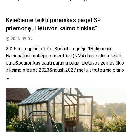
Kviečiame teikti paraiškas pagal SP
priemonę „Lietuvos kaimo tinklas“
2026-08-07
2026 m. rugpjūčio 17 d. &ndash; rugsėjo 18 dienomis
Nacionalinei mokėjimo agentūrai (NMA) bus galima teikti
parai&scaron;kas gauti paramą pagal Lietuvos žemės ūkio
ir kaimo plėtros 2023&ndash;2027 metų strateginio plano
…