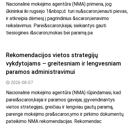
Nacionalinė mokėjimo agentūra (NMA) primena, jog
ūkininkai iki rugsėjo 1&nbsp;d. turi nu&scaron;ienauti pievas,
ir atkreipia dėmesį į pagrindinius &scaron;ienavimo
reikalavimus. Parei&scaron;kėjai, siekiantys gauti
tiesiogines i&scaron;mokas bei paramą pa
Rekomendacijos vietos strategijų
vykdytojams – greitesniam ir lengvesniam
paramos administravimui
2026-08-07
Nacionalinė mokėjimo agentūra (NMA) rūpindamasi, kad
parei&scaron;kėjai ir paramos gavėjai, įgyvendinantys
vietos strategijas, greičiau ir lengviau gautų paramą,
parengė mokėjimo pra&scaron;ymo ir pirkimo dokumentų
pateikimo NMA rekomendacijas. Rekomendac