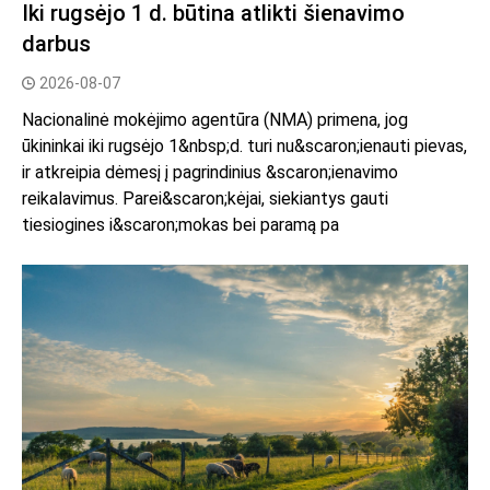
Iki rugsėjo 1 d. būtina atlikti šienavimo
darbus
2026-08-07
Nacionalinė mokėjimo agentūra (NMA) primena, jog
ūkininkai iki rugsėjo 1&nbsp;d. turi nu&scaron;ienauti pievas,
ir atkreipia dėmesį į pagrindinius &scaron;ienavimo
reikalavimus. Parei&scaron;kėjai, siekiantys gauti
tiesiogines i&scaron;mokas bei paramą pa