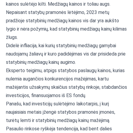
kainos sulėtėjo kilti. Medžiagų kainos ir toliau augs.
Nepaisant statybų pramonės lėtėjimo, 2023 metų
pradžioje statybinių medžiagų kainos vis dar yra aukšto
lygio ir nėra požymių, kad statybinių medžiagų kainų kilimas
žlugs.
Didelė infliacija, kai kurių statybinių medžiagų gamybai
naudojamų žaliavų ir kuro padidėjimas vis dar prisideda prie
statybinių medžiagų kainų augimo.
Eksperto teigimu, atpigs statybos paslaugų kainos, kurias
nulemia augančios konkurencijos mažėjimas, kartu
mažėjantis užsakymų skaičius statybų rinkoje, stabdančios
investicijos, finansuojamos iš ES fondų.
Panašu, kad investicijų sulėtėjimo laikotarpis, į kurį
naujaisiais metais įžengė statybos pramonės įmonės,
turėtų lemti ir statybinių medžiagų kainų mažėjimą.
Pasaulio rinkose ryškėja tendencija, kad bent dalies