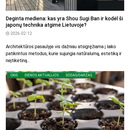
Deginta mediena: kas yra Shou Sugi Ban ir kodėl ši
japonų technika atgimė Lietuvoje?
2026-02-12
Architektūros pasaulyje vis dažniau atsigręžiama į laiko
patikrintus metodus, kurie sujungia natūralumą, estetiką ir
neįtikėtiną...
ŪKIS
DIENOS AKTUALIJOS
SODAS/DARŽAS