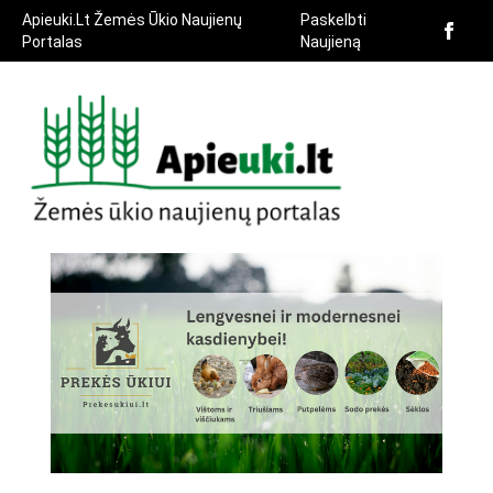
Apieuki.Lt Žemės Ūkio Naujienų
Paskelbti
Portalas
Naujieną