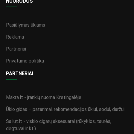
NUORODOS
Pasiūlymas ūkiams
Reklama
Partneriai
Privatumo politika
PARTNERIAI
Makra.lt - įrankių nuoma Kretingalėje
Ūkio gidas – patarimai, rekomendacijos ūkiui, sodui, daržui
Saliut.lt - viskio cigarų aksesuarai (rūkyklos, taurės,
degtuvai ir kt.)