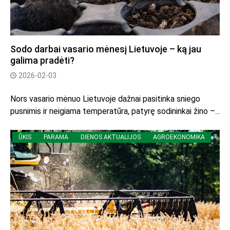
Sodo darbai vasario mėnesį Lietuvoje – ką jau
galima pradėti?
2026-02-03
Nors vasario mėnuo Lietuvoje dažnai pasitinka sniego
pusnimis ir neigiama temperatūra, patyrę sodininkai žino –...
ŪKIS
PARAMA
DIENOS AKTUALIJOS
AGROEKONOMIKA