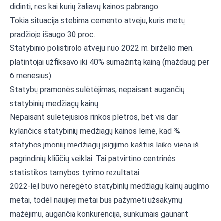
didinti, nes kai kurių žaliavų kainos pabrango.
Tokia situacija stebima cemento atveju, kuris metų
pradžioje išaugo 30 proc.
Statybinio polistirolo atveju nuo 2022 m. birželio mėn.
platintojai užfiksavo iki 40% sumažintą kainą (maždaug per
6 mėnesius).
Statybų pramonės sulėtėjimas, nepaisant augančių
statybinių medžiagų kainų
Nepaisant sulėtėjusios rinkos plėtros, bet vis dar
kylančios statybinių medžiagų kainos lėmė, kad ¾
statybos įmonių medžiagų įsigijimo kaštus laiko viena iš
pagrindinių kliūčių veiklai. Tai patvirtino centrinės
statistikos tarnybos tyrimo rezultatai.
2022-ieji buvo neregėto statybinių medžiagų kainų augimo
metai, todėl naujieji metai bus pažymėti užsakymų
mažėjimu, augančia konkurencija, sunkumais gaunant