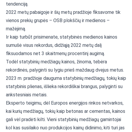
tendenciją.
2022 metų pabaigoje ir šių metų pradžioje fiksavome tik
vienos prekių grupės – OSB plokščių ir medienos –
mažėjimą.
Ir kaip turbūt prisimenate, statybinės medienos kainos
sumušė visus rekordus, didžiąją 2022 metų dalį
fiksuodamos net 3 skaitmenų procentinį augimą.
Todėl statybinių medžiagų kainos, žinoma, tebėra
rekordinės, palyginti su lygiu prieš maždaug dvejus metus.
2023 m. pradžioje dauguma statybinių medžiagų, tokių kaip
statybinis plienas, išlieka rekordiškai brangus, palyginti su
ankstesniais metais.
Eksperto teigimu, dėl Europos energijos rinkos netvarkos,
kai kurių medžiagų, tokių kaip betonas ar cementas, kainos
gali vėl pradėti kilti. Vieni statybinių medžiagų gamintojai
kol kas susilaiko nuo produkcijos kainų didinimo, kiti turi jas