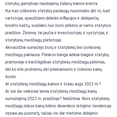
statybų gamyboje naudojamų žaliavų kainos krenta.
Kur kas ryškesnis statybų paslaugų nuosmukis dėl to, kad
vartotojai, spaudžiami didelės infliacijos ir didėjančių
kredito kaštų, susilaiko nuo buto pirkimo ar namo statybos
pradžios. Žinoma, tai jaučia ir investuotojai, ir vystytojai, ir
statybinių medžiagų platintojai.
Akivaizdžiai sumažėjo butų ir statybinių bei izoliacinių
medžiagų paklausa. Panikos banga aiškiai baigėsi statybų
pramonėje ir karštligiškas statybinių medžiagų pirkimas,
dėl ko kilo problemų dėl prieinamumo ir tolesnio kainų
šuolio.
Ar statybinių medžiagų kainos ir toliau augs 2023 m.?
Ar visi šie veiksniai lemia statybinių medžiagų kainų
sumažėjimą 2023 m. pradžioje? Nebūtinai. Nors statybinių
medžiagų rinkos kainų kilimo dinamikos lėtėjimo tendencija
tęsiasi jau pusmetį, tačiau vis dar matome didėjimo